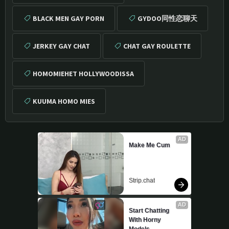
BLACK MEN GAY PORN
GYDOO同性恋聊天
JERKEY GAY CHAT
CHAT GAY ROULETTE
HOMOMIEHET HOLLYWOODISSA
KUUMA HOMO MIES
AD
Make Me Cum
Strip.chat
AD
Start Chatting 
With Horny 
Models