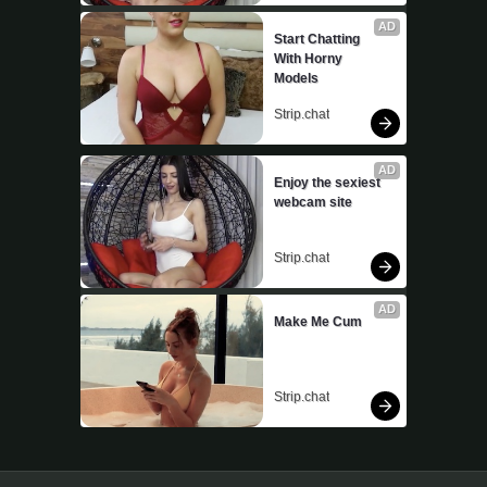
AD
Start Chatting 
With Horny 
Models
Strip.chat
AD
Enjoy the sexiest 
webcam site
Strip.chat
AD
Make Me Cum
Strip.chat