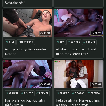
Szórakozás!
05:33
06:23
TINI
NAGY FASZ
ARC
SZOPÁS
ÉBENFA
KÜLTÉRI
KÉZIMUNKA
CSISZOLATLAN
Aranyos Lány-Kézimunka
Afrikai amatőr facialized
Kaland
után meztelen Fasz
05:01
05:04
AFRIKAI
FEKETE
ÉBENFA
FEKETE
SZOPÁS
ÉBENFA
PISLOG
PISLOG
Forró afrikai buzik pisilni
Fekete afrikai Marvin, Chris
játék öröm
a szívó, vízi sportok