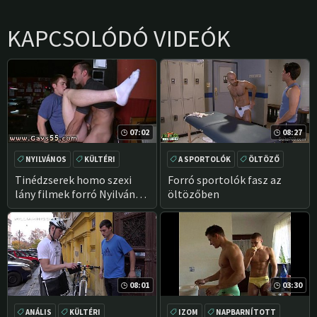
KAPCSOLÓDÓ VIDEÓK
07:02
08:27
NYILVÁNOS
KÜLTÉRI
A SPORTOLÓK
ÖLTÖZŐ
VALÓSÁG
ANÁLIS
HARDCORE
Tinédzserek homo szexi
Forró sportolók fasz az
lány filmek forró Nyilvános
öltözőben
Meleg Szopás
08:01
03:30
ANÁLIS
KÜLTÉRI
IZOM
NAPBARNÍTOTT