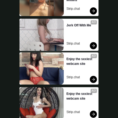
Strip.chat
AD
Jerk Off With Me
Strip.chat
AD
Enjoy the sexiest 
webcam site
Strip.chat
AD
Enjoy the sexiest 
webcam site
Strip.chat