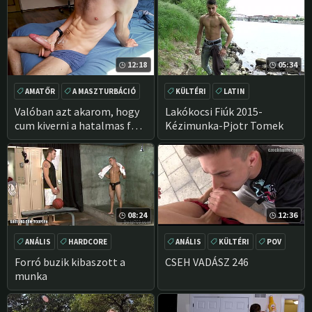
12:18
05:34
AMATŐR
A MASZTURBÁCIÓ
KÜLTÉRI
LATIN
NAGY FASZ
OROSZ
KÉZIMUNKA
POV
Valóban azt akarom, hogy
Lakókocsi Fiúk 2015-
cum kiverni a hatalmas fa,
Kézimunka-Pjotr Tomek
valamint a Flash, hogy a
tökéletes test, fantázia,
hogy én akarom, hogy szar
a kakas You170
08:24
12:36
ANÁLIS
HARDCORE
ANÁLIS
KÜLTÉRI
POV
SZOPÁS
BARNA
NYILVÁNOS
Forró buzik kibaszott a
CSEH VADÁSZ 246
munka