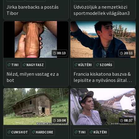
SZOPÁS
PISLOG
Jirka barebacks a postás
Üdvözöljük a nemzetközi
Tibor
sportmodellek világában3
00:13
20:11
TINI
NAGY FASZ
KÜLTÉRI
SZOPÁS
PISLOG
AMATŐR
Nézd, milyen vastag ez a
Francia kiskatona baszva &
bot
lepisilte a nyilvános által
Forró Szőke az USA-ban-
ingyenes, teljes hosszúságú
HD meleg film
10:04
08:37
CUMSHOT
HARDCORE
TINI
KÜLTÉRI