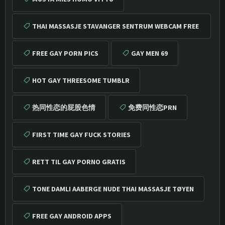
THAI MASSASJE STAVANGER SENTRUM WEBCAM FREE
SEX
FREE GAY PORN PICS
GAY MEN 69
HOT GAY THREESOME TUMBLR
热同性恋的屁股色情
免费同性恋PRN
FIRST TIME GAY FUCK STORIES
RETT TIL GAY PORNO GRATIS
TONE DAMLI AABERGE NUDE THAI MASSASJE TØYEN
FREE GAY ANDROID APPS