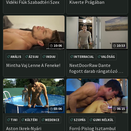
SZOPÁS
RÉSZESEDÉSÜK
KÉZIMUNKA
MASSZÁZS
Vidéki Fiúk Szabadtéri Szex
Kiverte Prágában
10:06
10:53
ANÁLIS
ÁZSIAI
INDIAI
INTERRACIAL
VALÓSÁG
MASSZÁZS
NAGY FASZ
BBC
Mintha Vaj Lenne A Feneke!
NextDoorRaw Dante
fogott darab rángatózó az
autó & akar nyers szex
03:06
06:15
TINI
KÜLTÉRI
MEDENCE
SZOPÁS
GUMI NÉLKÜL
IKREK
RIMMING
SEGG
Aston Ikrek-Nyári
Forró Pislog Isztambul