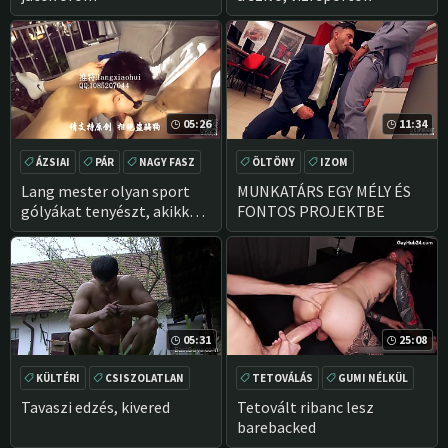
05:26
11:34
ÁZSIAI
PÁR
NAGY FASZ
ÖLTÖNY
IZOM
AMATŐR
NAGY FASZ
SZOPÁS
Lang mester olyan sport
MUNKATÁRS EGY MÉLY ÉS
gólyákat tenyészt, akikkel
FONTOS PROJEKTBE
az Uni Playgroundon
találkoztak-3
05:31
25:08
KÜLTÉRI
CSISZOLATLAN
TETOVÁLÁS
GUMI NÉLKÜL
NAGY FASZ
SZOPÁS
Tavaszi edzés, kivered
Tetovált ribanc lesz
barebacked