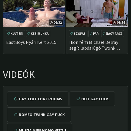
06:32
07:54
KÜLTÉRI
KÉZIMUNKA
SZOPÁS
PÁR
NAGY FASZ
MEDENCE
POV
SEGG
EastBoys Nyári Kert 2015
Ikon férfi Michael Delray
segít labdarúgó Twonk
levetkőzni
VIDEÓK
GAY TEXT CHAT ROOMS
HOT GAY COCK
ROMEO TWINK GAY FUCK
MUSTA MIES HOMO VITTU