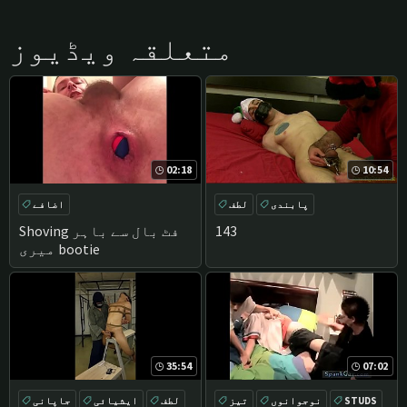
متعلقہ ویڈیوز
02:18
10:54
پابندی
لطف
اضافے
143
Shoving فٹ بال سے باہر
میری bootie
35:54
07:02
STUDS
نوجوانوں
تیز
لطف
ایشیائی
جاپانی