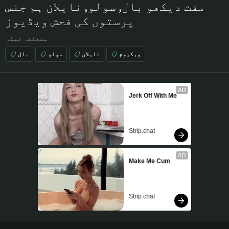
مفت دیکھو بال, سولو, نایلان ہم جنس
پرستوں کی فحش ویڈیوز
متعلقہ ٹیگز
ویکیوم
نایلان
سولو
بال
AD
Jerk Off With Me
Strip.chat
AD
Make Me Cum
Strip.chat