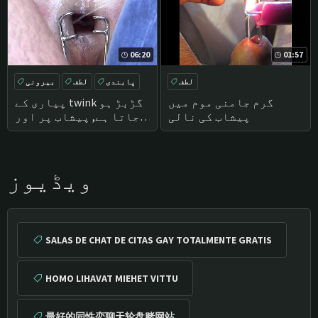
06:20
01:57
لطف
پابندی
لطف
بیرونی
FISTING
گرم جامنی موم میں
پیاری کے twink گڑبڑ ہو
پیشاب کی نالی
جاتا ہے, پیشاب پر اور
زیادہ سے باہر کی طرف
سے دو doms (ایک
خوبصورت کے Twink SC1)
ویڈیوز
SALAS DE CHAT DE CITAS GAY TOTALMENTE GRATIS
HOMO LIHAVAT MIEHET VITTU
最好的同性恋聊天轮盘赌网站