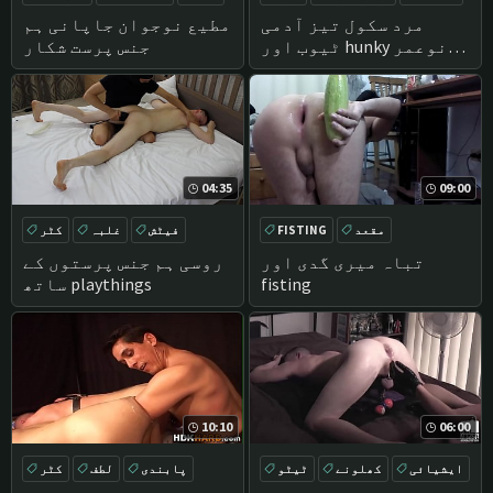
TWINKS
مرد سکول تیز آدمی
مطیع نوجوان جاپانی ہم
ٹیوب اور hunky نوعمر
جنس پرست شکار
studs spanked ہو رہی ہے
04:35
09:00
مقعد
FISTING
فیٹش
غلبہ
کٹر
گدا
نوجوانوں
پٹھوں
تباہ میری گدی اور
روسی ہم جنس پرستوں کے
fisting
ساتھ playthings
10:10
06:00
ایشیائی
کھلونے
ٹیٹو
پابندی
لطف
کٹر