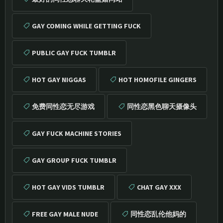
GAY COMING WHILE GETTING FUCK
PUBLIC GAY FUCK TUMBLR
HOT GAY NIGGAS
HOT HOMOFILE GINGERS
免费同性恋无尽游戏
同性恋黑色聊天摄像头
GAY FUCK MACHINE STORIES
GAY GROUP FUCK TUMBLR
HOT GAY VIDS TUMBLR
CHAT GAY XXX
FREE GAY MALE NUDE
同性恋乱伦他妈的