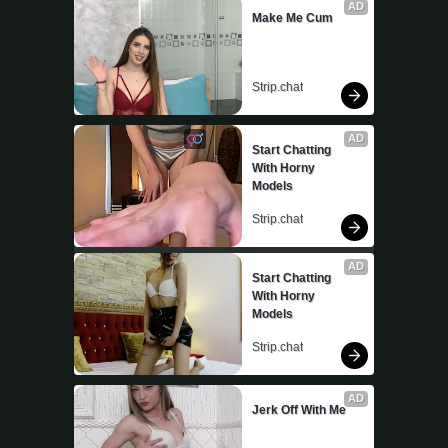
AD
Make Me Cum
Strip.chat
AD
Start Chatting 
With Horny 
Models
Strip.chat
AD
Start Chatting 
With Horny 
Models
Strip.chat
AD
Jerk Off With Me