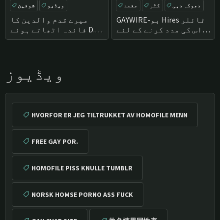
دھوکہ دہی
کٹر
مقعد
ویڈیو
شوقین
براہ راست
مقعد
براہ راست
GAYWIRE-بو Hires ٹائلر
میرے قدم والدین کا
اس کی مدد کرنے کے لئے
فائدہ اٹھاتے ہوئے D.
منتقل ہو جاتا ہے
B.-سرخ پر مکمل
زیادہ سے زیادہ وہ
سودا کے لئے
ویڈیوز
HVORFOR ER JEG TILTRUKKET AV HOMOFILE MENN
FREE GAY POR.
HOMOFILE PISS KNULLE TUMBLR
NORSK HOMSE PORNO ASS FUCK