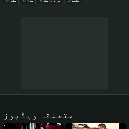
مقعد
براہ راست
کام
کٹر
متعلقہ ویڈیوز