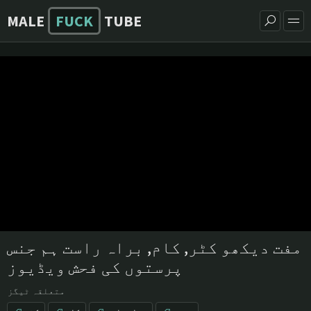
MALE
FUCK
TUBE
مفت دیکھو کٹر, کام, براہ راست ہم جنس
پرستوں کی فحش ویڈیوز
متعلقہ ٹیگز