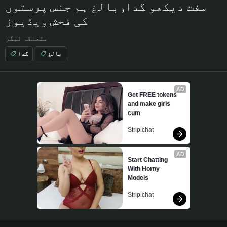
مفت دیکھو گدا, بالغ ہم جنس پرستوں
کی فحش ویڈیوز
متعلقہ ٹیگز
بالغ
گدا
AD
Get FREE tokens 
and make girls 
cum
Strip.chat
AD
Start Chatting 
With Horny 
Models
Strip.chat