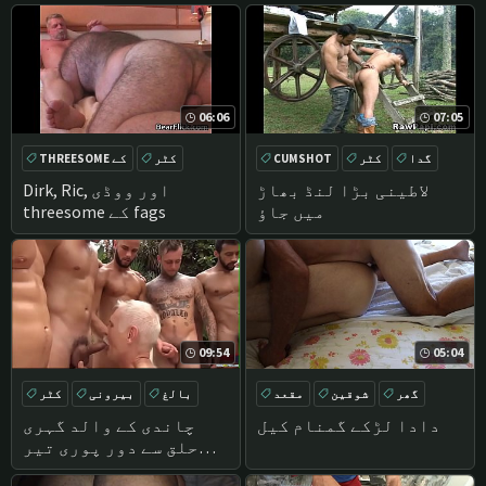
خوشی.
06:06
07:05
گدا
کٹر
CUMSHOT
کٹر
THREESOME کے
گروپ
کام
لاطینی بڑا لنڈ بھاڑ
Dirk, Ric, اور ووڈی
میں جاؤ
threesome کے fags
09:54
05:04
گھر
شوقین
مقعد
بالغ
بیرونی
کٹر
دادا
گروپ
دادا لڑکے گمنام کیل
چاندی کے والد گہری
حلق سے دور پوری تیر
ٹیم-