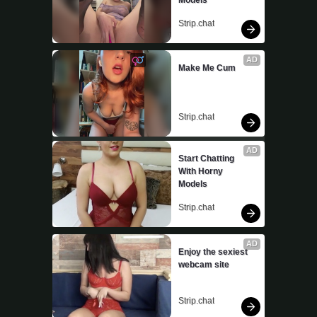
Strip.chat
AD
Make Me Cum
Strip.chat
AD
Start Chatting 
With Horny 
Models
Strip.chat
AD
Enjoy the sexiest 
webcam site
Strip.chat