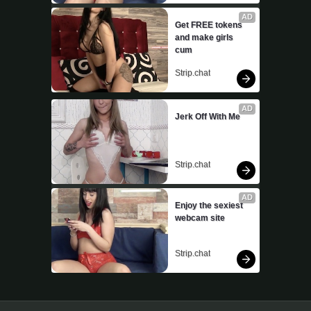
AD
Get FREE tokens 
and make girls 
cum
Strip.chat
AD
Jerk Off With Me
Strip.chat
AD
Enjoy the sexiest 
webcam site
Strip.chat