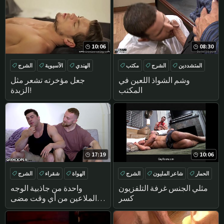
قبل غريب أن يمارس الجنس
في الصالة الرياضية دش
10:06
08:30
المتشددين
الشرج
مكتب
الهندي
الآسيوية
الشرج
اللسان
تدليك
وشم الشواذ اللعين في
جعل مؤخرته تشعر مثل
المكتب
الزبدة!
17:19
10:06
الحمار
شاعر المليون
الشرج
الهواة
شقراء
الشرج
اللسان
DEEPTHROAT
مثلي الجنس غرفة التلفزيون
واحدة من جاذبية الوجه
كسر
الملاعين من أي وقت مضى
بين كولين و برايس