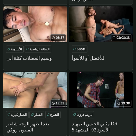
03:57
01:08:13
BDSM
الصالة الرياضية
الآسيوية
أبي
العضلات
للأفضل أو للأسوأ
وسيم العضلات كتلة أبي
15:39
19:38
لم يتم فرزها
الشرج
الحمار
الحمار كبيرة
DEEPTHROAT
فكا مثلي الجنس التمهيد
بعد الظهر الوجه شاعر
الأسود 02-المشهد 5
المليون روكي