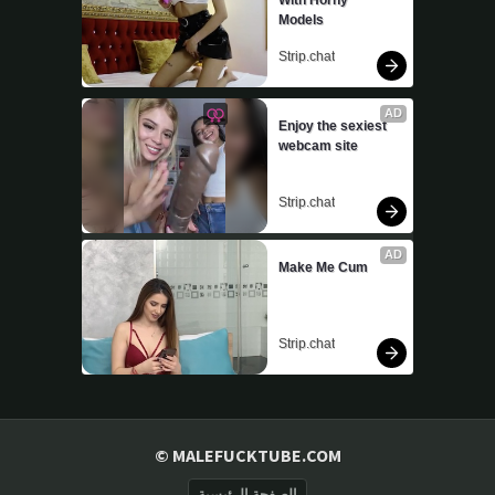
Models
Strip.chat
AD
Enjoy the sexiest 
webcam site
Strip.chat
AD
Make Me Cum
Strip.chat
© MALEFUCKTUBE.COM
الصفحة الرئيسية