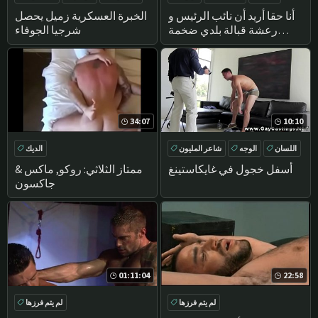
الروسية
أنا حقا أريد أن نائب الرئيس و
الخبرة العسكرية زميل يحصل
رعشة قبالة بلدي ضخمة
شرجيا الجوفاء
الخشب و عرض لك جسدي
المثالي ، كنت الخيال من لي و
تريد أن تمتص بلدي المني-
بندقية أنت170
34:07
10:10
اللسان
الوجه
شاعر المليون
الديك
الهواة
أسفل خجول في غايكاستينغ
ممتاز الثلاثي: روكو, ماكس &
جاكسون
01:11:04
22:58
لم يتم فرزها
لم يتم فرزها