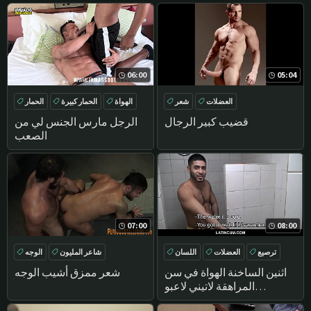
06:00
05:04
العضلات
شعر
الهواة
الحمار كبيرة
الحمار
الشرج
قضيب كبير الرجال
الرجل مارس الجنس لي من
الصعب
07:00
08:00
ترصيع
العضلات
اللسان
شاعر المليون
الوجه
لاعبو الاسطوانات
اللسان
المتشددين
اثنين الساخنة الهواة في سن
شعر ممزق أشيب الوجه
المراهقة لاتيني لاعبو
الاسطوانات المدفوعة نقدا من