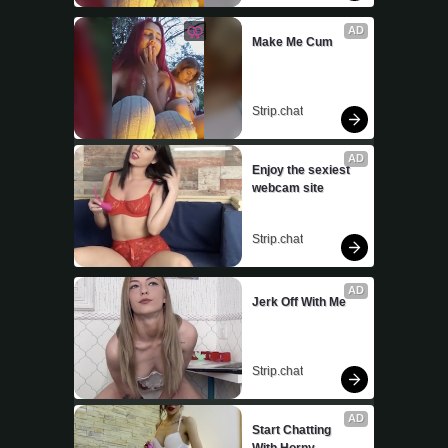
AD
Make Me Cum
Strip.chat
AD
Enjoy the sexiest 
webcam site
Strip.chat
AD
Jerk Off With Me
Strip.chat
AD
Start Chatting 
With Horny 