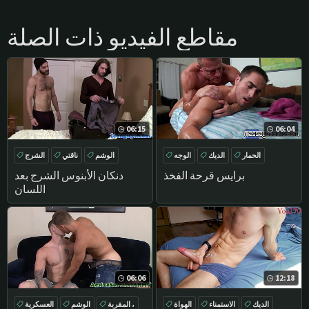
مقاطع الفيديو ذات الصلة
06:15
06:04
الحمار
الديك
الوجه
الوشم
ناقتي
الشرج
حلق
العضلات
برايس قرحة الفخذ
دنكان الأبنوس الشرج بعد
اللسان
06:06
12:18
الديك
الاستمناء
الهواة
المقربة ،
الوشم
العسكرية