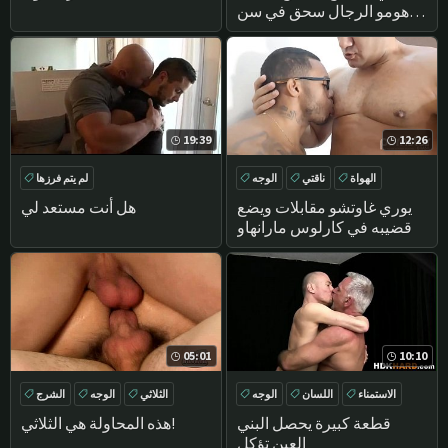
هومو الرجال سحق في سن
المراهقة الرجل الرياضية
مثلي الجنس الجنس الأفلام انه
19:39
12:26
الهواة
ناقتي
الوجه
لم يتم فرزها
الحمار كبيرة
يوري غاوتشو مقابلات ويضع
هل أنت مستعد لي
قضيبه في كارلوس مارانهاو
05:01
10:10
الاستمناء
اللسان
الوجه
الثلاثي
الوجه
الشرج
سرج
اختراق مزدوج
قطعة كبيرة يحصل البني
هذه المحاولة هي الثلاثي!
العين تؤكل