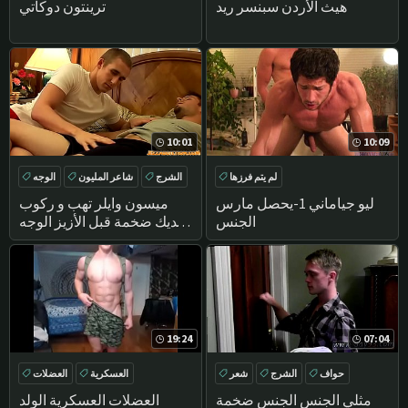
هيث الأردن سبنسر ريد
ترينتون دوكاتي
10:01
10:09
لم يتم فرزها
الشرج
شاعر المليون
الوجه
اللسان
ليو جياماني 1-يحصل مارس
ميسون وايلر تهب و ركوب
الجنس
الديك ضخمة قبل الأزيز الوجه
شاعر المليون
19:24
07:04
حواف
الشرج
شعر
العسكرية
العضلات
DEEPTHROAT
مثلي الجنس الجنس ضخمة
العضلات العسكرية الولد