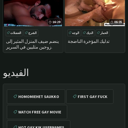
16:29
06:05
الحمار
الديك
الوجه
الشرج
العضلات
DEEPTHROAT
تدليك المؤخرة الناضجة
ينضم ضيف المنزل المثير إلى
زوجين مثليين في السرير.
الفيديو
HOMOMIEHET SAUKKO
FIRST GAY FUCK
WATCH FREE GAY MOVIE
HOT GAY KIK USERNAMES