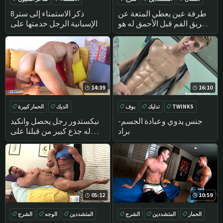
HANDJOB
تدليك
طرفة عين يعطي المتعة عن
ذكر الاستمناء إلى ستر8
طريق الفم قبل الأحمق له هو
الإسبانية الرجل خدمتها على
سرج محروث
الرغم من نفسه!
14:39
16:10
TWINKS
تدليك
بوف
الديك
الحمار كبيرة
الديك
الحمار
شاعر المليون
جنس يدوي وعبادة الجسم-
نيكستدور رجل يحصل وانكيد
براد
له جذع كبير من قبلنا على
الرغم من نفسه. سيب
05:12
10:59
الحمار
المتشددين
الشرج
المتشددين
الوجه
الشرج