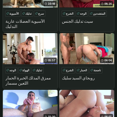
10:48
06:16
المتشددين
الوجه
الشرج
سرج
تدليك
الآسيوية
الحمار
الديك
سيث تدليك الجنس
الآسيوية العضلات عارية
التدليك
05:57
06:04
ناضجة
الحمار
الشرج
تدليك
الهواة
الوجه
تدليك
SIXPACK
روبجاي السيد سليك
ممزق المدلك الخبرة الحمار
اللعين مسمار
15:30
06:07