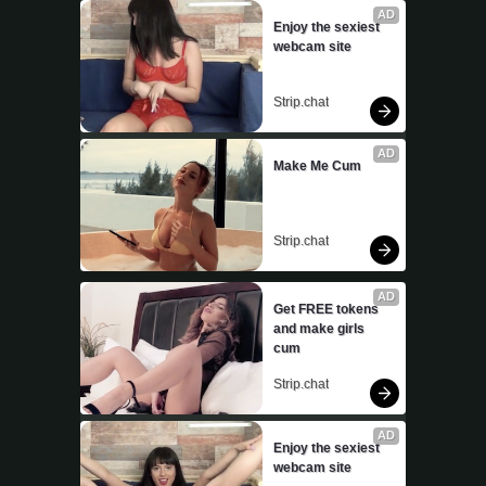
AD
Enjoy the sexiest 
webcam site
Strip.chat
AD
Make Me Cum
Strip.chat
AD
Get FREE tokens 
and make girls 
cum
Strip.chat
AD
Enjoy the sexiest 
webcam site