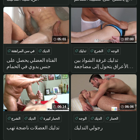
من قبلي !
05:01
07:00
الوجه
الشرج
تدليك
الديك
في سن المراهقة
عرقي
حوض استحمام
HANDJOB
تدليك غرفة الشواذ بين
الفتاة العضلي يحصل على
الأعراق يتحول إلى مضاجعة
جنس يدوي في الحمام
مزيتة
06:14
06:06
الحمار
الديك
الوجه
الحمار كبيرة
الديك
الشرج
حلق
ناقتي
رجولي التدليك
تدليك العضلات ناضجة تهب