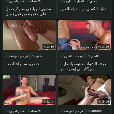
حلق
الحمار
الوجه
الاستمناء
شاعر المليون
تدليك
مباشرة
تدليك
تدليك الكمال من الديك اللعين
مدربي الرياضي ستر8 يحصل
على حنجرة من قبل زميل
على الرغم منه !
03:19
08:09
اللسان
الوجه
الشرج
شقراء
في سن المراهقة
تدليك
بوف
HANDJOB
غرفة الشواذ مدهونة بالتدليك
حصرية سمراء الصب
مع (كايسي إيفريت) و
(جوردان بوس
21:43
05:06
HANDJOB
في سن المراهقة
الاستمناء
شاعر المليون