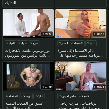
التدليك
09:27
09:10
الديك
الاستمناء
الحمار
سرج
تدليك
الديك
الهواة
ذكر الاستمناء إلى ستر8
مورمونبويز: علقت الانفجارات
الرياضة مسمار خدمتها على
نائب الرئيس من المورمون
الرغم من نفسه!
مسمار
01:20
02:31
ناضجة
شاعر المليون
تدليك
الهيمنة
الاستمناء
تدليك
الاستمناء
العضلات
الرياضيات ، مدرب رياضي
عميق من الصعب الدهنية
رائع يحصل على قضيبه الضخم
الرياضية التدليك