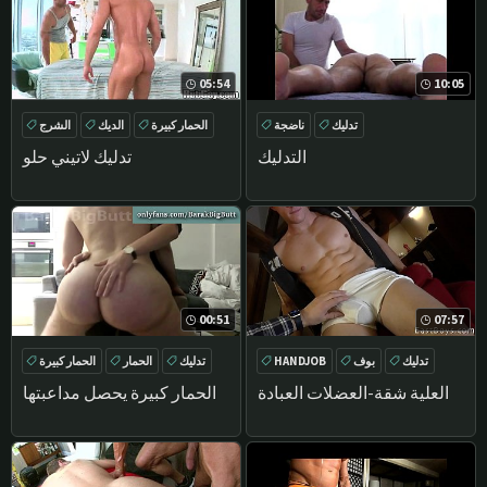
05:54
10:05
تدليك
ناضجة
الحمار كبيرة
الديك
الشرج
الحمار
التدليك
تدليك لاتيني حلو
00:51
07:57
تدليك
بوف
HANDJOB
تدليك
الحمار
الحمار كبيرة
مباشرة
العضلات
العلية شقة-العضلات العبادة
الحمار كبيرة يحصل مداعبتها