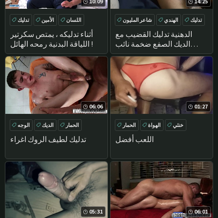
10:09
14:25
تدليك
الهندي
شاعر المليون
اللسان
الأمين
تدليك
DEEPTHROAT
الدهنية تدليك القضيب مع
أثناء تدليكه ، يمتص سكرتير
الديك الصفع ضخمة نائب
اللياقة البدنية رمحه الهائل !
الرئيس بالرصاص
06:06
01:27
خنثي
الهواة
الحمار
الحمار
الديك
الوجه
الشرج
DEEPTHROAT
اللعب أفضل
تدليك لطيف الروك اغراء
05:31
06:01