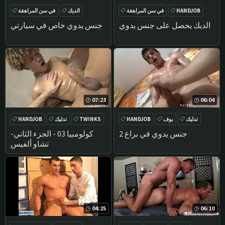
HANDJOB
في سن المراهقة
الديك
في سن المراهقة
تدليك
بوف
HANDJOB
في الهواء الطلق
الديك يحصل على جنس يدوي
جنس يدوي خاص في سيارتي
07:23
06:04
تدليك
بوف
HANDJOB
TWINKS
تدليك
HANDJOB
الديك
الديك
جنس يدوي في براغ 2
كولومبيا 03 - الجزء الثاني-
تشاو ألفيس
04:25
06:10