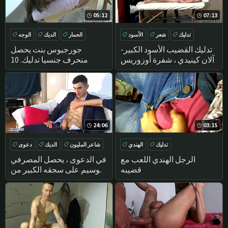
05:12
07:13
تدليك
شعر
الأسود
الحمار
الديك
الوجه
بي بي سي
DEEPTHROAT
تدليك القضيب الأسود الكبير-
جورجيوس بنت يحصل
آلان كينيدي ، شفرة أوزوريس
منحرف جنسيا تدليك. 10
24:06
03:15
تدليك
الهندي
شاعر المليون
الديك
دعوى
تدليك
الرجل الهندي اللعب مع
في الدعوى ، يحصل المصرفي
قضيبه
الوسيم على سجقه الكبير من
قبل الرجال على الرغم منه.