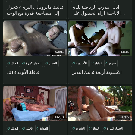
مباشرة
تدليك
تدليك
أدلى مدرب الرياضة بلدي
تدليك مانرويالي البريء يتحول
الاباحية: أراه الحصول على
إلى مضاجعة قذرة مع الوجه
رفعوا صاحب الديك ضخمة من
قبل رجل !
03:01
11:15
سرج
تدليك
الآسيوية
الحمار
الحمار كبيرة
الديك
الديك
HANDJOB
الآسيوية أربعة تدليك اليدين
قافلة الأولاد 2013
06:13
06:05
الحمار كبيرة
الديك
الشرج
الهواة
ناقتي
الديك