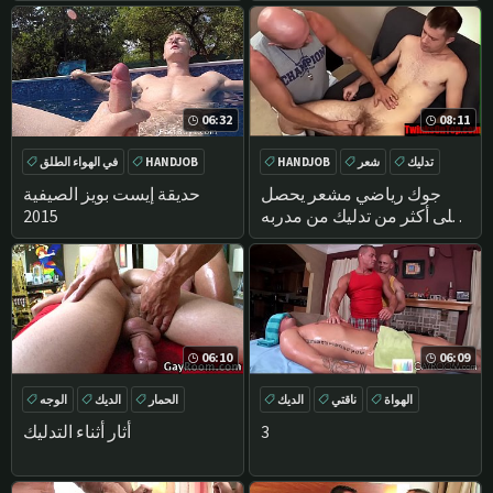
06:32
08:11
تدليك
شعر
HANDJOB
HANDJOB
في الهواء الطلق
الديك
بوف
بركة
جوك رياضي مشعر يحصل
حديقة إيست بويز الصيفية
على أكثر من تدليك من مدربه
2015
المتزوج-
06:10
06:09
الهواة
ناقتي
الديك
الحمار
الديك
الوجه
ناضجة
حلق
3
أثار أثناء التدليك