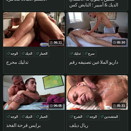
الديك & أمبير ؛ النابض كس
06:11
05:30
سرج
تدليك
الحمار
الديك
الوجه
DEEPTHROAT
داريو الملاعين تصنيفه رقم
تدليك محرج
06:05
05:31
المتشددين
الوجه
الشرج
الحمار
الديك
الوجه
الحمار
حلق
ريال ديلف
برايس قرحة الفخذ