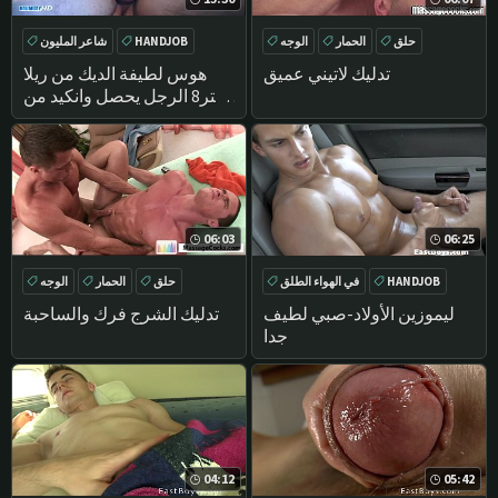
حلق
الحمار
الوجه
HANDJOB
شاعر المليون
تدليك
تدليك
الاستمناء
تدليك لاتيني عميق
هوس لطيفة الديك من ريلا
ستر8 الرجل يحصل وانكيد من
قبلي !
06:03
06:25
HANDJOB
في الهواء الطلق
حلق
الحمار
الوجه
تدليك
السيارة
تدليك
ليموزين الأولاد-صبي لطيف
تدليك الشرج فرك والساحبة
جدا
04:12
05:42