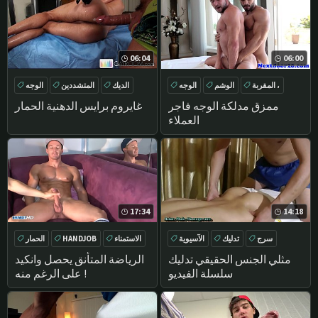
06:04
06:00
المقربة ،
الوشم
الوجه
الديك
المتشددين
الوجه
تدليك
الحمار كبيرة
ممزق مدلكة الوجه فاجر
غايروم برايس الدهنية الحمار
العملاء
17:34
14:18
سرج
تدليك
الآسيوية
الاستمناء
HANDJOB
الحمار
الديك
تدليك
مثلي الجنس الحقيقي تدليك
الرياضة المتأنق يحصل وانكيد
سلسلة الفيديو
على الرغم منه !