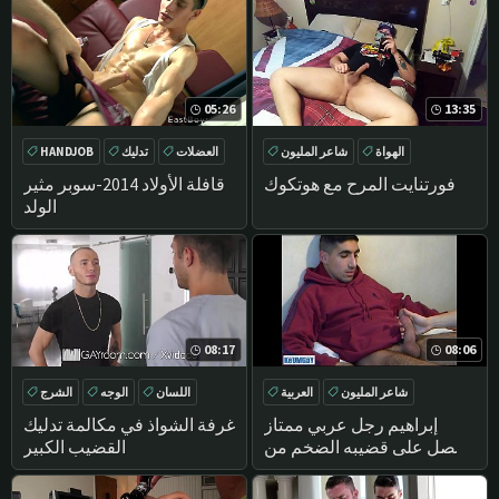
05:26
13:35
الهواة
شاعر المليون
العضلات
تدليك
HANDJOB
منفردا
الاستمناء
تقطيعه
فورتنايت المرح مع هوتكوك
قافلة الأولاد 2014-سوبر مثير
الولد
08:17
08:06
شاعر المليون
العربية
اللسان
الوجه
الشرج
تدليك
الاستمناء
تدليك
إبراهيم رجل عربي ممتاز
غرفة الشواذ في مكالمة تدليك
يحصل على قضيبه الضخم من
القضيب الكبير
قبل رجل !