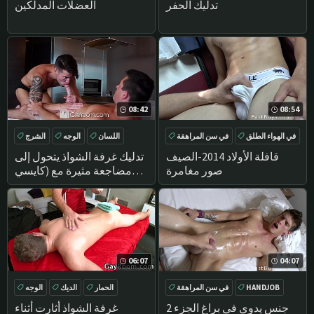
ناقتي
ناضجة
تدليك الحفر
العضلات المدلكين
08:42
08:54
في الهواء الطلق
في سن المراهقة
اللسان
الوجه
الشرج
تدليك
HANDJOB
تدليك
قافلة الأولاد 2014-الصيف
تدليك غرفة الشواذ يتحول إلى
صور مغامرة
مضاجعة مثيرة مع (كايسي
إيفريت) و (رايان بيت
06:07
04:07
HANDJOB
في سن المراهقة
الحمار
الديك
الوجه
تدليك
دش
حلق
جنس يدوي في براغ الجزء 2
غرفة الشواذ أثارت أثناء