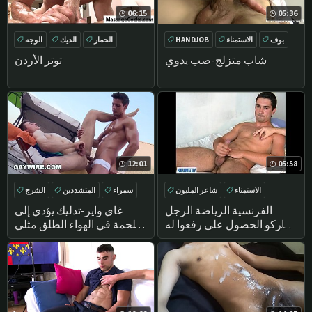
06:15
05:36
بوف
الاستمناء
HANDJOB
الحمار
الديك
الوجه
تدليك
DEEPTHROAT
شاب متزلج-صب يدوي
توتر الأردن
12:01
05:58
الاستمناء
شاعر المليون
سمراء
المتشددين
الشرج
مباشرة
تدليك
تدليك
الفرنسية الرياضة الرجل
غاي واير-تدليك يؤدي إلى
ماركو الحصول على رفعوا له
ملحمة في الهواء الطلق مثلي
الديك ضخمة من قبل زميل !
الجنس الجنس الشرجي على