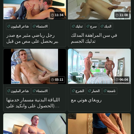
11:34
11:08
الديك
سرج
تدليك
الاستمناء
شاعر المليون
مباشرة
تدليك
في سن المراهقة المدلك
رجل رياضي مثير مع صدر
تدليك الجسم
كبير يحصل على مص من قبل
مصور!
03:11
06:04
ناضجة
الحمار
الشرج
الاستمناء
شاعر المليون
تدليك
مباشرة
تدليك
روبغاي هوتي مع
اللياقة البدنية مسمار خدمتها
(الحصول على وانكيد على
الرغم منه!).