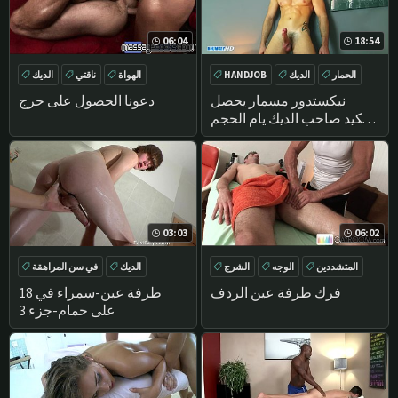
06:04
18:54
الحمار
الديك
HANDJOB
الهواة
ناقتي
الديك
الهواة
ناضجة
نيكستدور مسمار يحصل
دعونا الحصول على حرج
وانكيد صاحب الديك يام الحجم
من قبلنا على الرغم من نفسه.
03:03
06:02
المتشددين
الوجه
الشرج
الديك
في سن المراهقة
الحمار
تدليك
HANDJOB
فرك طرفة عين الردف
18 طرفة عين-سمراء في
على حمام-جزء 3