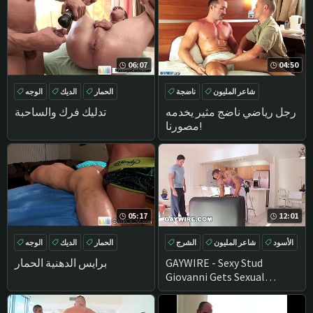
06:07
04:50
شاعر المليون
ناضجة
الحمار
الديك
الوجه
تدليك
الاستمناء
حلق
رجل رياضي ناضج مثير يخدمه
تدليك فرك والساحبة
مصورنا!
05:17
12:01
الأسود
شاعر المليون
الشرج
الحمار
الديك
الوجه
اللسان
حلق
GAYWIRE - Sexy Stud
برايس الدهنية الحمار
Giovanni Gets Sexual
Massage From Robert Axel