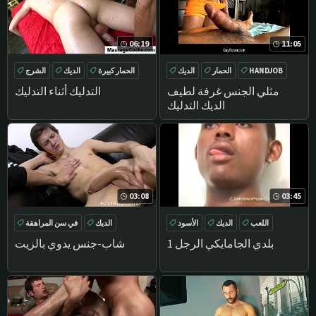
06:19
11:05
HANDJOB
الحمار
الديك
الحمار كبيرة
الديك
الشرج
تدليك
ناقتي
مثلي الجنس غرفة لطيف
التدليك أثناء التدليك
الديك التدليك
03:08
03:45
اللعب
الديك
الأسود
الديك
في سن المراهقة
الأبنوس
تدليك
HANDJOB
بلدي الجامايكي الرجل 1
شاب-جنس يدوي بالزيت