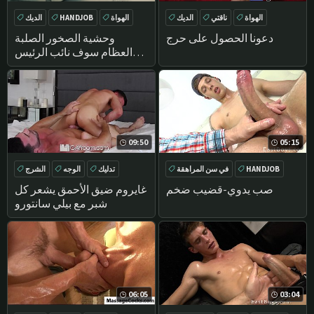
الهواة
ناقتي
الديك
الهواة
HANDJOB
الديك
ناضجة
الاستمناء
دعونا الحصول على حرج
وحشية الصخور الصلبة
العظام سوف نائب الرئيس
لفترة وجيزة
09:50
05:15
HANDJOB
في سن المراهقة
تدليك
الوجه
الشرج
تدليك
بوف
الكتل
صب يدوي-قضيب ضخم
غايروم ضيق الأحمق يشعر كل
شبر مع بيلي سانتورو
06:05
03:04