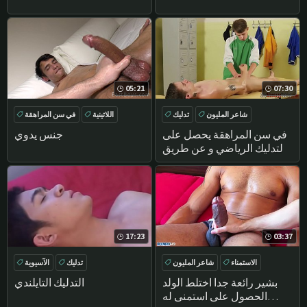
05:21
07:30
شاعر المليون
تدليك
اللاتينية
في سن المراهقة
اللسان
في سن المراهقة
بوف
HANDJOB
في سن المراهقة يحصل على
جنس يدوي
التدليك الرياضي و عن طريق
الفم العمل
17:23
03:37
الاستمناء
شاعر المليون
تدليك
الآسيوية
مباشرة
تدليك
بشير رائعة جدا اختلط الولد
التدليك التايلندي
الحصول على استمنى له