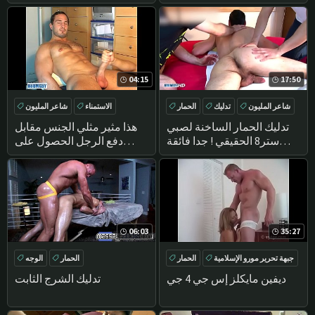
ضخمة الديك من قبلي !
04:15
17:50
شاعر المليون
تدليك
الحمار
الاستمناء
شاعر المليون
الاستمناء
مباشرة
تدليك
تدليك الحمار الساخنة لصبي
هذا مثير مثلي الجنس مقابل
ستر8 الحقيقي ! جدا فائقة
دفع الرجل الحصول على
لطيف الرجل!
استمنى له هائلة قضيب من
قبل رجل !
06:03
35:27
جبهة تحرير مورو الإسلامية
الحمار
الحمار
الوجه
تدليك
الهواة
الحمار كبيرة
DEEPTHROAT
ديفين مايكلز إس جي 4 جي
تدليك الشرج الثابت