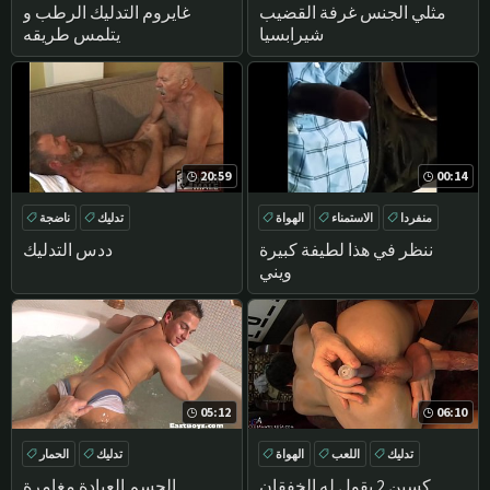
اللسان
الحمار
مثلي الجنس غرفة القضيب
غايروم التدليك الرطب و
شيرابسيا
يتلمس طريقه
20:59
00:14
منفردا
الاستمناء
الهواة
تدليك
ناضجة
تدليك
ننظر في هذا لطيفة كبيرة
ددس التدليك
ويني
05:12
06:10
تدليك
اللعب
الهواة
تدليك
الحمار
مباشرة
كسين 2 يقول له الخفقان
الجسم العبادة مغامرة