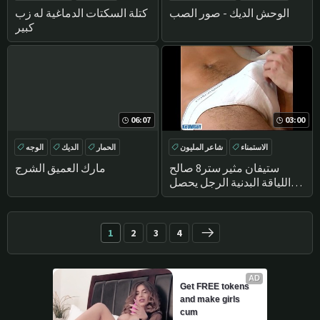
تدليك
بوف
الحمار كبيرة
الديك
الوحش الديك - صور الصب
كتلة السكتات الدماغية له زب
كبير
06:07
03:00
الاستمناء
شاعر المليون
الحمار
الديك
الوجه
مباشرة
تدليك
DEEPTHROAT
ستيفان مثير ستر8 صالح
مارك العميق الشرج
اللياقة البدنية الرجل يحصل
رفعوا له الديك ضخمة من قبلنا
!
1
2
3
4
AD
Get FREE tokens 
and make girls 
cum