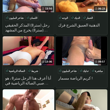
13:50
06:23
الحمار
الديك
الوجه
اللسان
شاعر المليون
حلق
تدليك
الاستمناء
الدهنية العميق الشرج فرك
رجل (ستر8) المذكر الحقيقي
(ستر8) يخرج من المشهد
(إريك
13:06
09:57
مباشرة
تدليك
شاعر المليون
شريط
الصالة الرياضية
الاستمناء
HANDJOB
كريم الرياضة مسمار !
أنا أعرف هذا الرجل ستر8 ، هو
صبي الصالة الرياضية في
شريط اللياقة البدنية