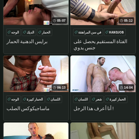
05:07
05:12
HANDJOB
في سن المراهقة
الحمار
الديك
الوجه
بوف
الاستمناء
حلق
الفتاة المستقيم يحصل على
برايس الدهنية الحمار
جنس يدوي
06:13
14:04
الحمار كبيرة
شعر
اللسان
اللسان
الحمار كبيرة
الوجه
الحمار
العضلات
أنا أعرف هذا الرجل !
ماساجيكوكس الصلب