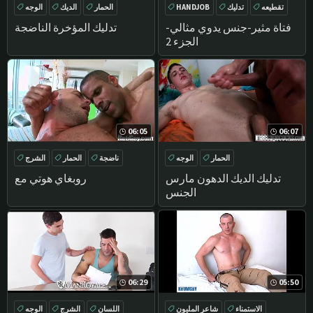
تقطيعه
تدليك
HANDJOB
الحمار
الديك
الوجه
الديك
DEEPTHROAT
فتاة مثير-جنس يدوي مثالي-
تدليك المؤخرة الناضجة
الجزء 2
06:05
06:07
الحمار
الوجه
ناضجة
الحمار
الشرج
الحمار كبيرة
DEEPTHROAT
تدليك
تدليك الديك الدهون مارس
روبغاي هوتي مع
الجنس
06:29
05:50
الاستمناء
شاعر المليون
اللسان
الشرج
الوجه