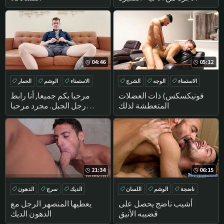
04:46
05:12
الاستمناء
الوجه
الشرج
الاستمناء
الوشم
الحمار
أمريكا
فونيكسكس) ذات العضلات
مرحبا بكم جميعا, أنا رابط
المتعطشة لذلك
رجل الجبل. مجرد مرحبا
سريع... أكثر ل... نائب الرئيس;)
قريبا!!
21:34
06:15
ناضجة
الوشم
اللسان
الديك
سرج
الدهون
ثقب
في سن المراهقة
أشيب ناضج يحصل على
يعطيها المنصهر الرجل مع
قضيبه الأنيق
الدهون الديك