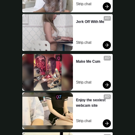
Strip.chat
AD
Jerk Off With Me
Strip.chat
AD
Make Me Cum
Strip.chat
AD
Enjoy the sexiest 
webcam site
Strip.chat