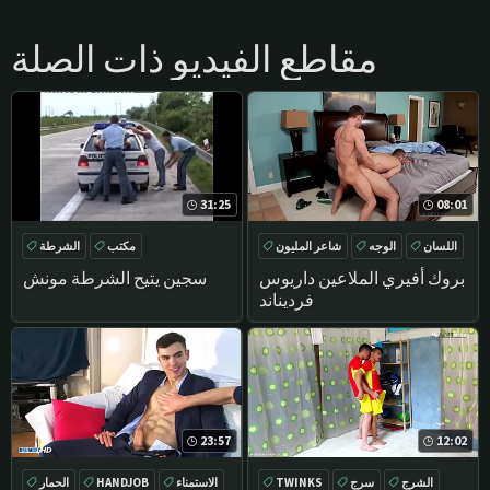
مقاطع الفيديو ذات الصلة
31:25
08:01
اللسان
الوجه
شاعر المليون
مكتب
الشرطة
أحمر
بروك أفيري الملاعين داريوس
سجين يتيح الشرطة مونش
فرديناند
23:57
12:02
الشرج
سرج
TWINKS
الاستمناء
HANDJOB
الحمار