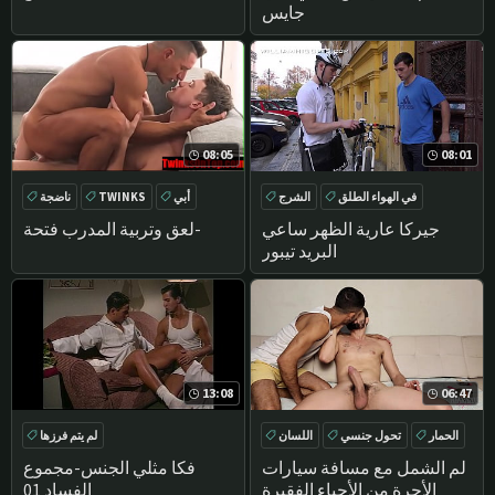
جايس
08:05
08:01
في الهواء الطلق
الشرج
أبي
TWINKS
ناضجة
TWINKS
اللسان
لاعبو الاسطوانات
جيركا عارية الظهر ساعي
لعق وتربية المدرب فتحة-
البريد تيبور
13:08
06:47
الحمار
تحول جنسي
اللسان
لم يتم فرزها
الهواة
لم الشمل مع مسافة سيارات
فكا مثلي الجنس-مجموع
الأجرة من الأحياء الفقيرة
الفساد 01