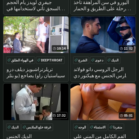
اللسان
الثلاثي
اليورو في سن المراهقة تأخذ
جيفري لويدز يام الحجم
رحلة على الطريق و الحمار
السجق تأتي لاستخدامها في
راسيا بشكل محموم في
هذا ثنائية الثلاثي
الشاحنة
10:14
11:02
الديك
دعوى
الشرج
DEEPTHROAT
في الهواء الطلق
اللسان
الديك
سرج
الرجل الروسي داتو فولاند
تريلرتراشبويز ديلف درو
يمارس الجنس مع هيكتور دي
سيباستيان راو) يضاجع (بو بتلر
سيلفا مربوط ومعصوب
العينين
17:32
05:01
منفردا
الاستمناء
الوجه
غرفة خلع الملابس
الديك
أمريكا
الفم الكامل من المني على
الديك الجنس