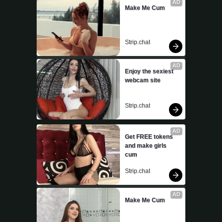
AD
Make Me Cum
Strip.chat
AD
Enjoy the sexiest 
webcam site
Strip.chat
AD
Get FREE tokens 
and make girls 
cum
Strip.chat
AD
Make Me Cum