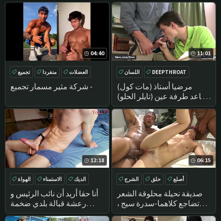
04:40
11:01
DEEPTHROAT
اللسان
العضلات
منفردا
تجميع
الحمار اللعب
الحمار
مرضيا أستاذ (مات كول)
شركة مثير مسمار تجميع -
يساعد طرفة عين (تايلر الحلو)
للحصول على درجاته عن
طريق قصف له في الصف-
الرجال
12:18
06:15
أصلع
حلق
الشرج
الديك
الاستمناء
الهواة
الطبيعية
الروسية
صديقة نحيلة محلوقة الشعر
أنا حقا أريد أن نائب الرئيس و
تضاجع كلاهما-سدرة سيج ،
رعشة قبالة بلدي ضخمة
درافين نافارو ، ديلون دياز
الخشب و عرض لك جسدي