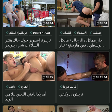
المثالي ، كنت الخيال من لي و
تريد أن تمتص بلدي المني-
بندقية أنت170
10:14
01:34
تقطيعه
الاستمناء
اللسان
DEEPTHROAT
في الهواء الطلق
أمريكا
حواف
أمريكا
حار مماثل / الرجال / مايكل
تريلرتراشبويز جوك جاك هنتر
بوسطن ، فين هاردينغ / تيار
السلالات شي رينولدز
ينطق في كوم / إيك
01:25
01:11:04
لم يتم فرزها
الشرج
ناقتي
أمريكا
في سن المراهقة
ترينتون دوكاتي
أمريكا ناقتي اللعين بيلامي
الولد