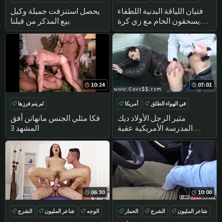
غرفة خلع الملابس
تدليك
فتيان اللياقة البدنية اللطفاء
يحصل استنزفت جميلة وكيل
يسحقون الخام مع زي كرة
بيع المذكر من قبلنا.
القدم الخاص بهم!
10:24
07:01
في الهواء الطلق
أمريكا
لم يتم فرزها
الواقع
العامة
مثير الرجل الأولاد ديك
فكا مثلي الجنس مانهاتن أفق
المدرسة الأمريكية عقبة
المشهد 3
المتجولون الحب ديك!
06:30
10:00
شاعر المليون
الشرج
الحمار
الوجه
شاعر المليون
الشرج