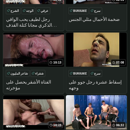
سرج
BUKKAKE
عرقي
الوجه
الشرج
تحول جنسي
ضخمة الأحمال مثلي الجنس
رجل لطيف يحب الواقي
الذكري مجانا كتلة القذف
تحول جنسي
10:13
07:08
سرج
BUKKAKE
شقراء
شاعر المليون
سرج
تحول جنسي
إسقاط عشرة رجل جوو على
الفتاة الأشقر يحصل على
وجهه
مؤخرته
10:23
06:32