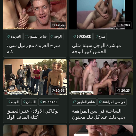
12:25
07:03
سرج
BUKKAKE
الوجه
شاعر المليون
العربدة
اللسان
مباشرة الرجل سيئة مثلي
سرج العربدة مع زميل سيء
الجنس كبير الوجه
كام
10:26
10:23
في سن المراهقة
شاعر المليون
BUKKAKE
اللسان
الوجه
سرج
تحول جنسي
سرج
الساخنة في سن المراهقة
بوكاكي الأولاد-أعتبر العميق
يحب ذلك عند كل تلك مجنون
كتلة القذف الولد!
السجق الشجاعة على وجهه
الجميل