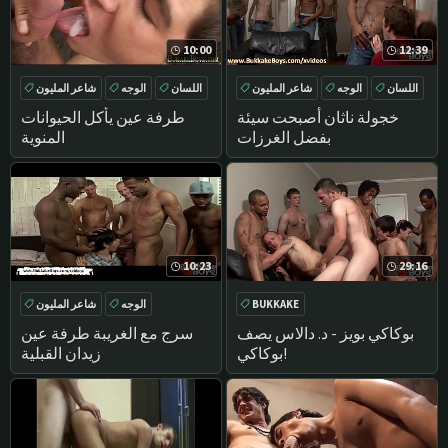
10:00
12:39
اللسان
الوجه
شاعر المليون
اللسان
الوجه
شاعر المليون
المجموعة
BUKKAKE
خجولة ناثان أصبحت سيئة
طرفة عين يأكل الحيوانات
بفضل الغرزات
المنوية
10:23
29:16
BUKKAKE
الوجه
شاعر المليون
تحول جنسي
في سن المراهقة
بوكاكي بويز - د. دالاس يصف
سرج مع الغريبة طرفة عين
بوكاكي!
زيدان القبلية