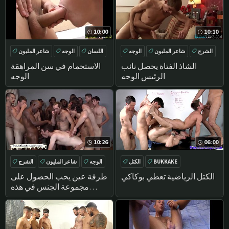
10:00
10:10
الشرج
شاعر المليون
الوجه
اللسان
الوجه
شاعر المليون
اللاتينية
BUKKAKE
الشاذ الفتاة يحصل نائب
الاستحمام في سن المراهقة
الرئيس الوجه
الوجه
10:26
06:00
BUKKAKE
الكتل
الوجه
شاعر المليون
الشرج
GROUPSEX
شاعر المليون
تحول جنسي
الكتل الرياضية تعطي بوكاكي
طرفة عين يحب الحصول على
مجموعة الجنس في هذه
الدورة القذف الجماعي