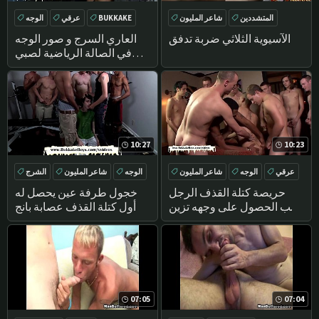
المتشددين
شاعر المليون
BUKKAKE
عرقي
الوجه
BUKKAKE
نحيل
سرج
الآسيوية الثلاثي ضربة تدفق
العاري السرج و صور الوجه
في الصالة الرياضية لصبي
بوكاكي
10:27
10:23
عرقي
الوجه
شاعر المليون
الوجه
شاعر المليون
الشرج
اللسان
اللسان
حريصة كتلة القذف الرجل
خجول طرفة عين يحصل له
يحب الحصول على وجهه تزين
أول كتلة القذف عصابة بانج
مع نائب الرئيس
07:05
07:04