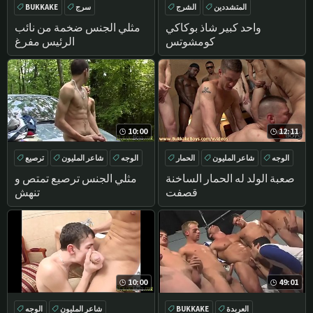
المتشددين
الشرج
سرج
BUKKAKE
سرج
BUKKAKE
واحد كبير شاذ بوكاكي
مثلي الجنس ضخمة من نائب
كومشوتس
الرئيس مفرغ
10:00
12:11
الوجه
شاعر المليون
الحمار
الوجه
شاعر المليون
ترصيع
اللسان
المتشددين
صعبة الولد له الحمار الساخنة
مثلي الجنس ترصيع تمتص و
قصفت
تنهش
10:00
49:01
العربدة
BUKKAKE
شاعر المليون
الوجه