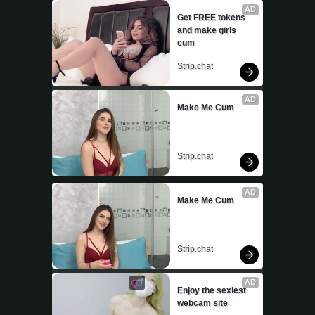
AD
Get FREE tokens 
and make girls 
cum
Strip.chat
AD
Make Me Cum
Strip.chat
AD
Make Me Cum
Strip.chat
AD
Enjoy the sexiest 
webcam site