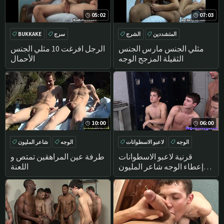
05:02
07:03
المتشددين
الشرج
سرج
BUKKAKE
سرج
BUKKAKE
مثلي الجنس مارس الجنس
الرجل افرغت 10 مثلي الجنس
الثقيلة المزجج الوجه
الأحمال
10:00
06:00
الوجه
لاعبو الاسطوانات
الوجه
شاعر المليون
BUKKAKE
شاعر المليون
في الهواء الطلق
المتشددين
قرنية لاعبو الاسطوانات
طرفة عين المراهقين تمتص و
إعطاء الوجه شاعر المليون
اللعنة
بوكاكي