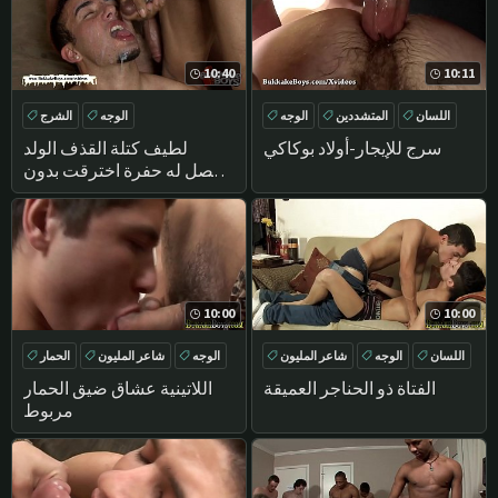
10:40
10:11
اللسان
المتشددين
الوجه
الوجه
الشرج
تحول جنسي
المتشددين
في سن المراهقة
سرج للإيجار-أولاد بوكاكي
لطيف كتلة القذف الولد
يحصل له حفرة اخترقت بدون
الواقي الذكري الاسلوب
10:00
10:00
اللسان
الوجه
شاعر المليون
الوجه
شاعر المليون
الحمار
BUKKAKE
اللاتينية
الفتاة ذو الحناجر العميقة
اللاتينية عشاق ضيق الحمار
مربوط