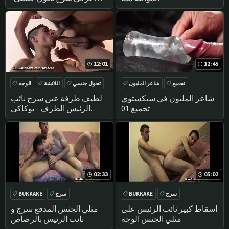
بوكاكي الأولاد!
12:01
12:45
تجميع
شاعر المليون
تحول جنسي
اللاتينية
الوجه
اليابانية
BUKKAKE
العربدة
شاعر المليون في سيكستوي
لطيف طرفة عين سرج نائب
تجميع 01
الرئيس الطرف - بوكاكي
الأولاد
02:33
05:02
سرج
BUKKAKE
سرج
BUKKAKE
اسقاط كبير نائب الرئيس على
مثلي الجنس المدقع سرج و
مثلي الجنس الوجه
نائب الرئيس بالرصاص