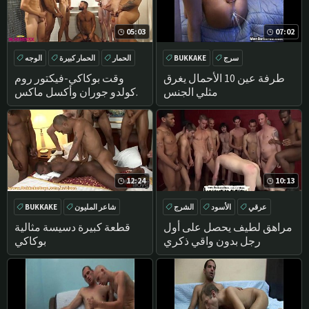
05:03
07:02
سرج
BUKKAKE
الحمار
الحمار كبيرة
الوجه
بركة
طرفة عين 10 الأحمال يغرق
وقت بوكاكي-فيكتور روم
مثلي الجنس
وكولدو جوران وأكسل ماكس
وهنغ فالنسيا وأوليفر هانت
وديفيد بول ودان جراي
12:24
10:13
عرقي
الأسود
الشرج
شاعر المليون
BUKKAKE
أمريكا
اللسان
الوجه
مراهق لطيف يحصل على أول
قطعة كبيرة دسيسة مثالية
رجل بدون واقي ذكري
بوكاكي