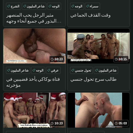
سمراء
الوجه
الوجه
شاعر المليون
الشرج
العربدة
DEEPTHROAT
اللسان
وقت القذف الجماعي
مثير الرجل يحب المنصهر
البذور في جميع أنحاء وجهه
الجميل
10:23
10:15
شاعر المليون
تحول جنسي
عرقي
الوجه
شاعر المليون
عرقي
الأسود
اللسان
طالب سرج تحول جنسي
فتاة بوكاكي يأخذ قضيبين في
مؤخرته
10:23
05:03