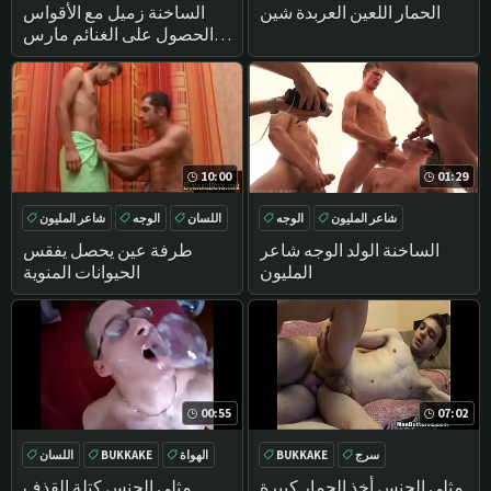
تحول جنسي
المجموعة
الحمار اللعين العربدة شين
الساخنة زميل مع الأقواس
الحصول على الغنائم مارس
الجنس
10:00
01:29
شاعر المليون
الوجه
اللسان
الوجه
شاعر المليون
اليورو
BUKKAKE
BUKKAKE
الساخنة الولد الوجه شاعر
طرفة عين يحصل يفقس
المليون
الحيوانات المنوية
00:55
07:02
سرج
BUKKAKE
الهواة
BUKKAKE
اللسان
الوجه
مثلي الجنس أخذ الحمار كبيرة
مثلي الجنس كتلة القذف