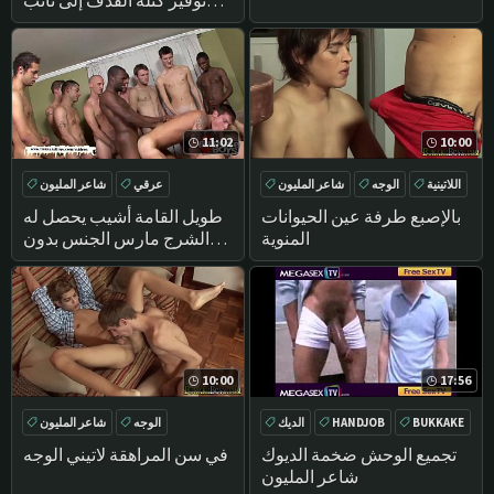
الرئيس القمامة
11:02
10:00
اللاتينية
الوجه
شاعر المليون
عرقي
شاعر المليون
اللسان
سرج
تحول جنسي
بالإصبع طرفة عين الحيوانات
طويل القامة أشيب يحصل له
المنوية
الشرج مارس الجنس بدون
الواقي الذكري الأزياء
10:00
17:56
BUKKAKE
HANDJOB
الديك
الوجه
شاعر المليون
المتشددين
في سن المراهقة
تجميع الوحش ضخمة الديوك
في سن المراهقة لاتيني الوجه
شاعر المليون