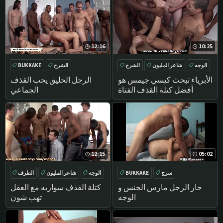
12:16
10:25
الوجه
شاعر المليون
الشرج
الشرج
BUKKAKE
اللسان
الوجه
شاعر المليون
الأبرياء تبحث كيسي جيمس هو
الرجل الحليق يحب القذف
أفضل كتلة القذف الفتاة
الجماعي
12:15
05:02
سرج
BUKKAKE
الوجه
شاعر المليون
الطرف
اللسان
حار الرجل مارس الجنس و
كتلة القذف سواريه مع العقل
الوجه
تهب شون