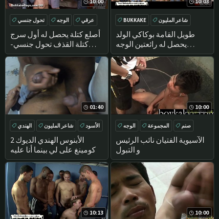
10:00
10:03
شاعر المليون
BUKKAKE
عرقي
الوجه
تحول جنسي
اللسان
الوجه
BUKKAKE
طويل القامة بوكاكي الولد
أصلع كتلة يحصل له أول سرج
يحصل له رائعتين الوجه
كتلة القذف تحول جنسي-
مدهون
بوكاكي الأولاد
01:40
10:00
صنم
المجموعة
الوجه
الأسود
شاعر المليون
الهندي
التبول
BUKKAKE
الآسيوية الفتيان نائب الرئيس
2 الأبنوس الهندي الديوك
و التبول
كومينغ على لي بينما أنا عليه
10:13
10:00