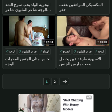
في سن المراهقة
الشرج
المكسيكي المراهقين بعقب
البحرية الولد يحب سرج الشد
حفر
الوجه شاعر المليون شاعر
المليون-لقطات
12:33
10:00
الوجه
شاعر المليون
الشرج
الهواة
شاعر المليون
الوجه
اللسان
BUKKAKE
الآسيوية طرفة عين يحصل
الجنس مثلي الجنس المحراث
بعقب مارس الجنس
الوجه
1
2
AD
Start Chatting 
With Horny 
Models