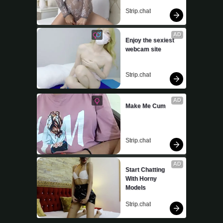
Strip.chat
AD
Enjoy the sexiest 
webcam site
Strip.chat
AD
Make Me Cum
Strip.chat
AD
Start Chatting 
With Horny 
Models
Strip.chat