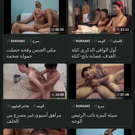
05:03
12:13
اللسان
الوجه
BUKKAKE
سرج
BUKKAKE
تحول جنسي
أول الواقي الذكري كتلة
مثلي الجنس وقحة حصلت
القذف عصابة بانج-كتلة
حمولة ضخمة
القذف الأولاد
10:00
07:09
سرج
BUKKAKE
الوجه
شاعر المليون
الآسيوية
في سن المراهقة
سيئة كبيرة نائب الرئيس
مراهق آسيوي غير مسرج من
الوجه
الخلف