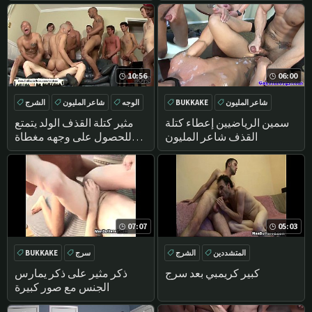
10:56
06:00
شاعر المليون
BUKKAKE
الوجه
شاعر المليون
الشرج
GROUPSEX
الوجه
تحول جنسي
سمين الرياضيين إعطاء كتلة
مثير كتلة القذف الولد يتمتع
القذف شاعر المليون
للحصول على وجهه مغطاة
المني
07:07
05:03
المتشددين
الشرج
سرج
BUKKAKE
سرج
BUKKAKE
كبير كريمبي بعد سرج
ذكر مثير على ذكر يمارس
الجنس مع صور كبيرة