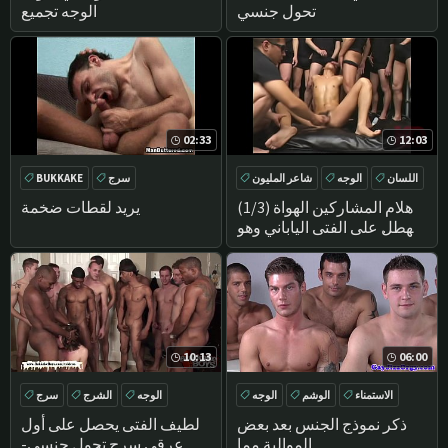
تحول جنسي
الوجه تجميع
02:33
12:03
اللسان
الوجه
شاعر المليون
سرج
BUKKAKE
الآسيوية
(1/3) هلام المشاركين الهواة
يريد لقطات ضخمة
يهطل على الفتى الياباني وهو
يتشابك مع شريك حملق!
10:13
06:00
الاستمناء
الوشم
الوجه
الوجه
الشرج
سرج
BUKKAKE
الأسود
ذكر نموذج الجنس بعد بعض
لطيف الفتى يحصل على أول
الموالية مما
عرقي سرج تحول جنسى-