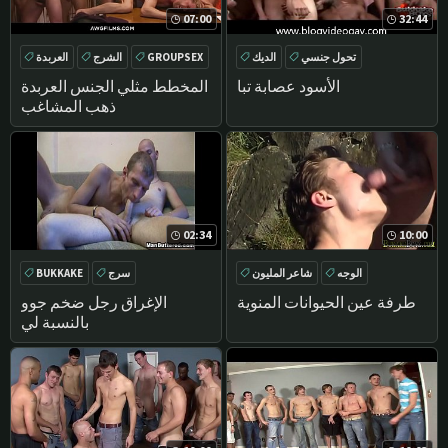
07:00
32:44
تحول جنسي
الديك
GROUPSEX
الشرج
العربدة
BUKKAKE
BUKKAKE
الأسود عصابة تبا
المخطط مثلي الجنس العربدة
ذهب المشاغب
02:34
10:00
الوجه
شاعر المليون
سرج
BUKKAKE
في الهواء الطلق
المتشددين
طرفة عين الحيوانات المنوية
الإغراق رجل ضخم جوو
بالنسبة لي