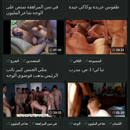
المجموعة
شاعر المليون
اللسان
في سن المراهقة
طقوس عربدة بوكاكي جيدة
في سن المراهقة تمتص على
الوجه شاعر المليون
07:02
20:22
المجموعة
الثلاثي
المتشددين
الشرج
BUKKAKE
تحول جنسي
سرج
BUKKAKE
تبا لي! 1: ص. مدرب
مثلي الجنس كبير نائب
الرئيس يذهب فوضوي الوجه
10:32
01:20
اللسان
شاعر المليون
الوجه
في سن المراهقة
شاعر المليون