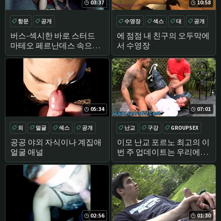
03:37
10:58
항문
공개
수영장
섹스
대
공개
버스-섹시한 바로 스터드
에 점점 내 친구의 오두막에
마테오 페르난데스 속으로
서 수영장
빌어 먹 아틀라스 부여
05:34
07:01
외
얼굴
섹스
공개
난교
구강
GROUPSEX
외
공공 야외 자식이나 계집애
이모 난교 포르노 최고의 이
얼굴 애널
번 주 업데이트는 우리에게
제공 의례 중 하나
02:56
01:30