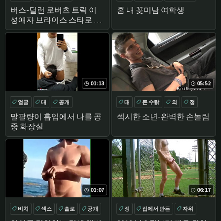
큰 수탉
버스-딜런 로버츠 트릭 이
홈 내 꽃미남 여학생
성애자 브라이스 스타로 게
이 섹스
01:13
05:52
얼굴
대
공개
대
큰 수탉
외
정
아마추어
말괄량이 흡입에서 나를 공
섹시한 소년-완벽한 손놀림
중 화장실
01:07
06:17
비치
섹스
솔로
공개
정
집에서 만든
자위
큰 수탉