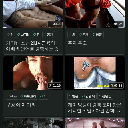
05:14
03:07
외
LATIN
정
공개
외
공개
항문
캐러밴 소년 2014-근육의
주차 듀오
예배와 언어를 경험하는 것
01:26
07:12
섹스
하드코어
티
항문
엉덩이
장난감
큰 수탉
공개
구강 에 이 거리
게이 엉덩이 경쟁 로마 항문
기괴한 게임 3 차원 만화 만
화 이야기 애니메이션 헨타
이