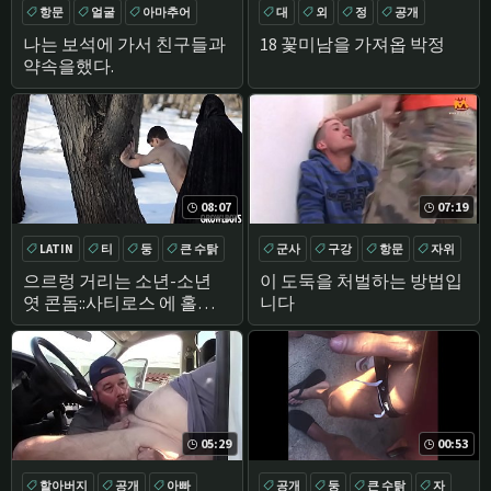
항문
얼굴
아마추어
대
외
정
공개
공개
나는 보석에 가서 친구들과
18 꽃미남을 가져옵 박정
약속을했다.
08:07
07:19
LATIN
티
둥
큰 수탉
군사
구강
항문
자위
으르렁 거리는 소년-소년
이 도둑을 처벌하는 방법입
엿 콘돔::사티로스 에 홀린
니다
세계
05:29
00:53
할아버지
공개
아빠
공개
둥
큰 수탉
자