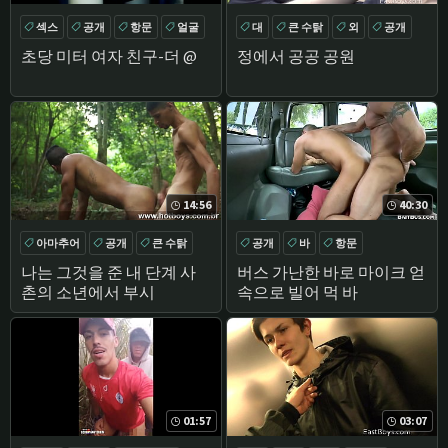
섹스
공개
항문
얼굴
대
큰 수탉
외
공개
초당 미터 여자 친구-더 @
정에서 공공 공원
14:56
40:30
아마추어
공개
큰 수탉
공개
바
항문
둥
나는 그것을 준 내 단계 사
버스 가난한 바로 마이크 얻
촌의 소년에서 부시
속으로 빌어 먹 바
01:57
03:07