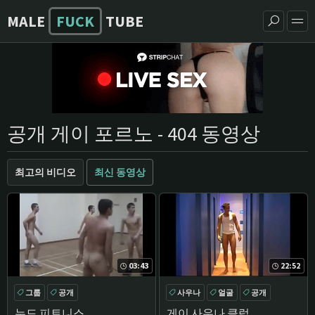
MALE
FUCK
TUBE
공개 게이 포르노 - 404 동영상
최고의 비디오
최신 동영상
03:43
22:52
그룹
공개
사우나
얼굴
공개
EURO
누드 피트니스
게이 사우나 클럽