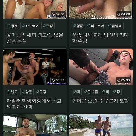
07:00
04:00
공개
하드코어
구강
항문
하드코어
금발의
둥
외
꽃미남의 새끼 경고:성 넓은
품종 나와 함께 당신의 거대
공용 욕실
한 수탉
05:59
05:33
난교
항문
구강
대
큰 수탉
외
정
CLOSEUP
카일러 학생회장에서 난교
귀여운 소년-주무르기 모험
와 함께 관객