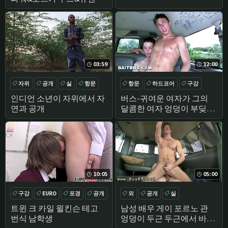
03:59
12:00
자위
공개
실
항문
항문
하드코어
구강
갈색 머리
인디언 소년이 자위에서 자
버스-귀여운 여자가 그의
연과 공개
달콤한 여자 엉덩이 부딪에
의해 소름 바로
10:05
05:00
구강
EURO
포경
공개
외
공개
실
트윈 크 카일 윌킨슨 테고
남성 배우 게이 포르노 관
번식 남학생
엉덩이 두근 두근에서 바이