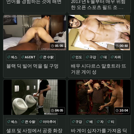
언어를 경험하는 것에 해변
2013 년 6 월부터 매우 위험
한 오픈 스포츠 필드 조 흐
리게 얼굴
05:05
00:48
섹스
AGENT
큰 수탉
인도
구강
대
자위
블랙
블랙 딕 빌어 먹을 릴 구멍
배우 시다르스 말호트라 뜨
거운 게이 성
04:05
10:04
섹스
큰 수탉
아마추어
구강
배
자
티
자위
셀프 및 사정에서 공중 화장
바 게이 십자가를 가져옵 딕