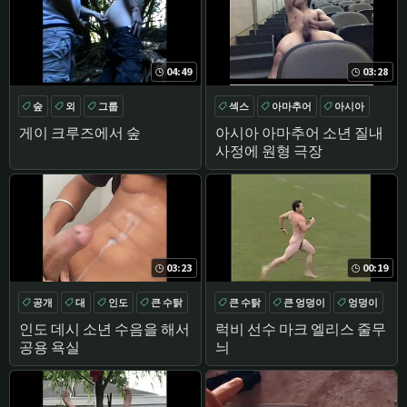
04:49
03:28
숲
외
그룹
섹스
아마추어
아시아
GROUPSEX
공개
게이 크루즈에서 숲
아시아 아마추어 소년 질내
사정에 원형 극장
03:23
00:19
공개
대
인도
큰 수탉
큰 수탉
큰 엉덩이
엉덩이
공개
인도 데시 소년 수음을 해서
럭비 선수 마크 엘리스 줄무
공용 욕실
늬