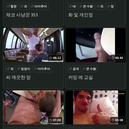
항문
외
아마추어
대
큰 수탉
외
정
POV
체코 사냥꾼 353
화 및 개인정
06:12
00:43
외
엉덩이
아마추어
공개
큰 수탉
공개
씨 깨끗한 얻
커밍 에 교실
07:03
03:08