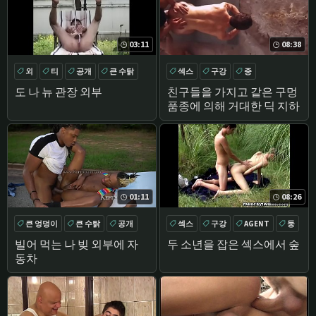
03:11
08:38
외
티
공개
큰 수탉
섹스
구강
중
GROUPSEX
도 나 뉴 관장 외부
친구들을 가지고 같은 구멍
품종에 의해 거대한 딕 지하
01:11
08:26
큰 엉덩이
큰 수탉
공개
섹스
구강
AGENT
둥
블랙
빌어 먹는 나 빚 외부에 자
두 소년을 잡은 섹스에서 숲
동차