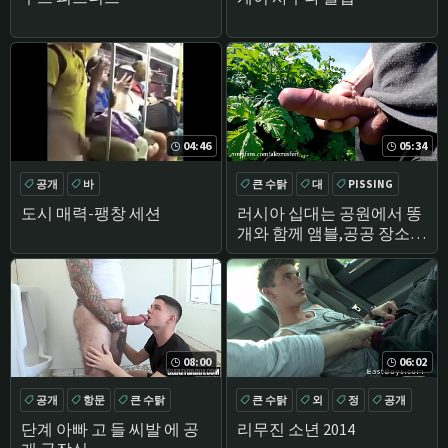
04:46
05:34
공개
바
큰 수탉
대
PISSING
아마추어
도시 매력-팽창 세션
러시아 십대는 공원에서 똥
개와 함께 앰블,공공 장소에
서 몇 번 화나게 그의 큰 거
시기 떨어져 스트로크
08:00
06:02
공개
항문
큰 수탉
큰 수탉
외
정
공개
OLD YOUNG
단계 아빠 고 들 씨발 에 공
리무진 소년 2014