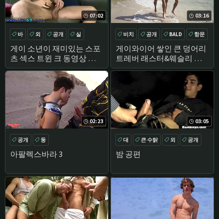
07:02
03:16
바
외
공개
실
비치
공개
BALD
항문
게이 소년이 재미있는 스포
게이와이어 쌓인 큰 덩어리
츠 섹스 트윈 크 동영상 때
트레버 래스터&웨슬리 우
사람들은 파산,그들은
즈 부딪치는 추
02:23
03:05
공개
둥
대
큰 수탉
외
공개
아팔렉스바라 3
밤 공편