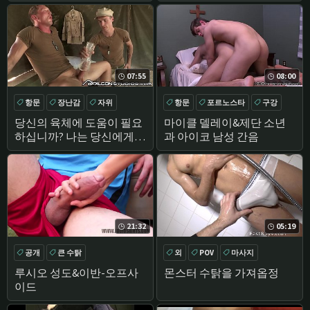
버스!
07:55
08:00
항문
장난감
자위
항문
포르노스타
구강
공개
공개
당신의 육체에 도움이 필요
마이클 델레이&제단 소년
하십니까? 나는 당신에게
과 아이코 남성 간음
손을 줄 것이다!
21:32
05:19
공개
큰 수탉
외
POV
마사지
큰 수탉
루시오 성도&이반-오프사
몬스터 수탉을 가져옵정
이드