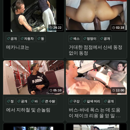
24:22
02:18
공개
자동차
둥
섹스
엉덩이
공개
큰 엉덩이
메카니코는
거대한 점점에서 산세 동정
없이 동정
05:10
12:00
정
공개
바
큰 수탉
구강
갈색 머리
공개
바
에서 지하철 및 손놀림
버스-바네 폭스 는 데 도움
이 제이크 리용 을 얻 일 바
로 수탉