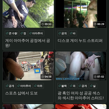
03:51
00:29
큰 수탉
정
아마추어
공개
바
자위
게이 아마추어 공정에서 공
디스코 게이 누드 스트리퍼
원!
04:58
07:02
공개
아마추어
자위
블랙
외
공개
실
스포츠 샵에서 도보
광 흑인 여자 성 공공 섹스
와 섹시한 아마추어 스터드!