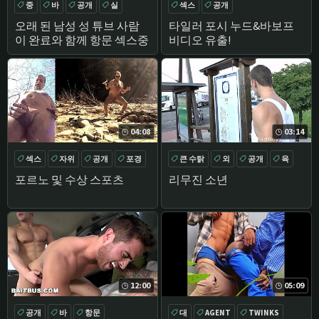
중
바
공개
실
섹스
공개
오래 된 남성 성 튜브 사람
타일러 포시 누드&바보프
이 완료와 함께 항문 섹스중
비디오 유출!
04:08
03:14
섹스
자위
공개
포경
큰 수탉
외
공개
육
포르노 및 수상 스포츠
리무진 소년
12:00
05:09
공개
바
항문
대
AGENT
TWINKS