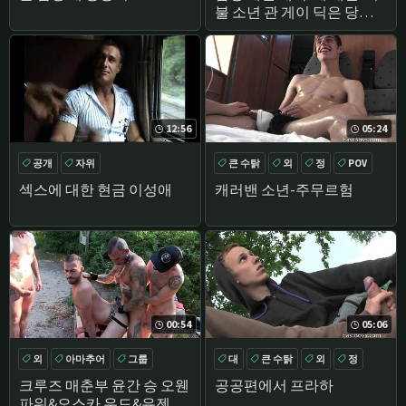
불 소년 관 게이 딕은 당신
의 몸에 좋다!
12:56
05:24
공개
자위
큰 수탉
외
정
POV
섹스에 대한 현금 이성애
캐러밴 소년-주무르험
00:54
05:06
외
아마추어
그룹
대
큰 수탉
외
정
윤간
크루즈 매춘부 윤간 승 오웬
공공편에서 프라하
파워&오스카 우드&유젠