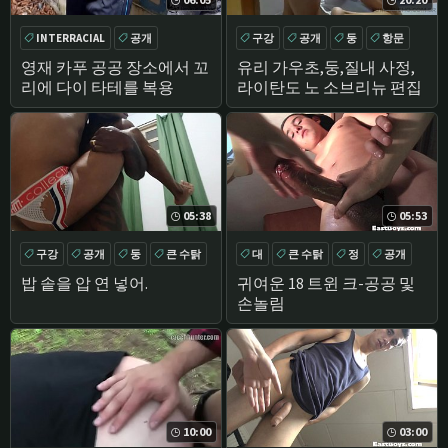
INTERRACIAL
공개
구강
공개
둥
항문
큰 수탉
아마추어
영재 카푸
공공 장소에서 꼬
유리 가우초,둥,질내 사정,
리에 다이 타테를 복용
라이탄도 노 소브리뉴 편집
05:38
05:53
구강
공개
둥
큰 수탉
대
큰 수탉
정
공개
밥 솥을 압 연 넣어.
귀여운 18 트윈 크-공공 및
손놀림
10:00
03:00