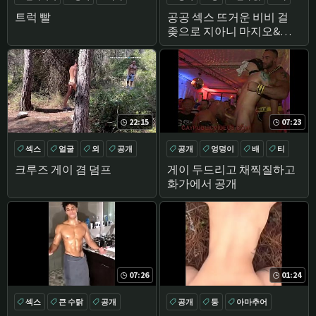
구강
트럭 빨
공공 섹스 뜨거운 비비 걸
좆으로 지아니 마지오&빅
토르 롬
22:15
07:23
섹스
얼굴
외
공개
공개
엉덩이
배
티
크루즈 게이 겸 덤프
게이 두드리고 채찍질하고
화가에서 공개
07:26
01:24
섹스
큰 수탉
공개
공개
둥
아마추어