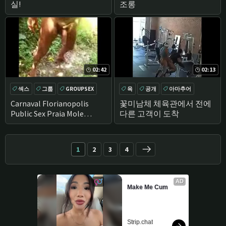
실!
조롱
02:42
02:13
섹스
그룹
GROUPSEX
육
공개
아마추어
자
항문
Carnaval Florianopolis
꽃미남체 체육관에서 전에
Public Sex Praia Mole
다른 고객이 도착
Galhete FLoripa - Part 1
1
2
3
4
AD
Make Me Cum
Strip.chat