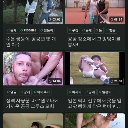
03:02
08:14
공개
PISSING
쌍둥이
구강
공개
둥
항문
TWINKS
수은 쌍둥이-공공변 및 개
공공 장소에서 그 엉덩이를
인 쳐주
봉사!
14:04
21:02
얼굴
공개
아마추어
아시아
공개
일본어
구강
바
정액 사냥꾼. 바르셀로나에
일본 럭비 선수에서 옷을 입
가까운 공공 크루즈 모험
고 팽팽하게 작은 럭비 반바
지