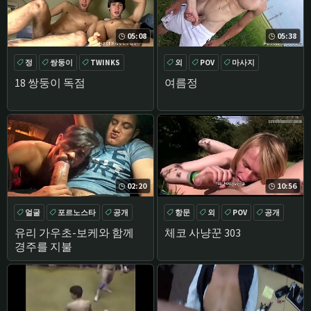
05:08
05:38
정
쌍둥이
TWINKS
외
POV
마사지
큰 수탉
큰 수탉
18 쌍둥이 독점
여름정
02:20
10:56
얼굴
포르노스타
공개
항문
외
POV
공개
큰 수탉
유리 가우초-보케와 함께
체코 사냥꾼 303
경주를 지불