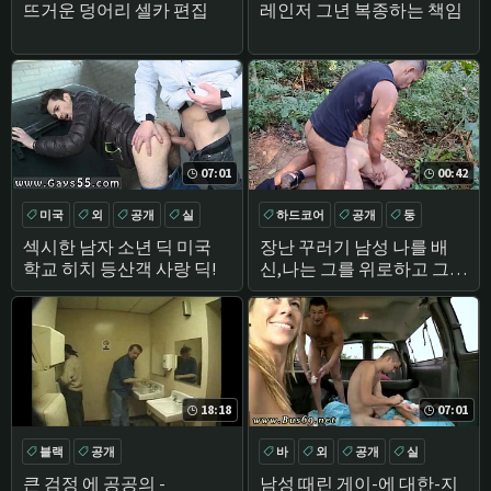
컴파일
뜨거운 덩어리 셀카 편집
레인저 그년 복종하는 책임
07:01
00:42
미국
외
공개
실
하드코어
공개
둥
항문
섹시한 남자 소년 딕 미국
장난 꾸러기 남성 나를 배
학교 히치 등산객 사랑 딕!
신,나는 그를 위로하고 그의
의에 혼란을 중얼 만든
파울
로 트레일-전체 빨간색
18:18
07:01
블랙
공개
바
외
공개
실
큰 검정 에 공공의 -
남성 때린 게이-에 대한-지