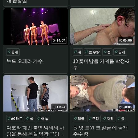
개 굽장실
14:07
05:06
공개
대
큰 수탉
정
공개
누드 오페라 가수
18 꽃미남을 가져옵 박정-2
부
12:54
10:05
AGENT
실
어 놓
얼굴
구강
자위
둥
긴 머리
다코타 페인 불면 임의의 사
원 엿 트윈 크 얼굴 에 공개
람을 통해 욕실 영광 구멍-
주수 층