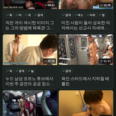
04:57
10:05
육
바
외
공개
공개
섹스
자위
영
작은 게이 섹시한 이미지 그
미친 사람이 돌아 성숙한 여
는 그의 방법에 체육관 그리
자에서는 선교사 자세에서
고 우리는
공개
07:01
11:27
외
공개
실
공개
누드 남성 포르노 튜브에서
육안 스터드에서 지하철 베
이번 주 공연의 공공 장소에
를린
서,우리는