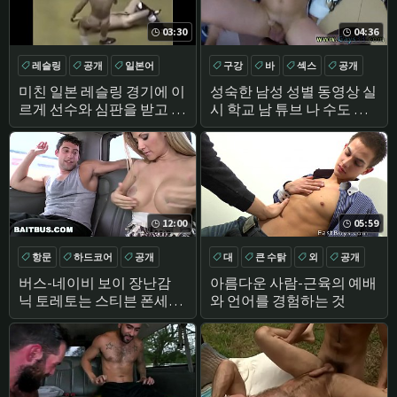
03:30
04:36
레슬링
공개
일본어
구강
바
섹스
공개
미친 일본 레슬링 경기에 이
성숙한 남성 성별 동영상 실
르게 선수와 심판을 받고 벌
시 학교 남 튜브 나 수도 있
거벗은
었 수
12:00
05:59
항문
하드코어
공개
대
큰 수탉
외
공개
버스-네이비 보이 장난감
아름다운 사람-근육의 예배
닉 토레토는 스티븐 폰세에
와 언어를 경험하는 것
게 속아