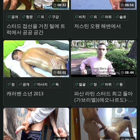
08:32
06:56
공개
항문
외
구강
비치
외
자위
솔로
스터드 접선을 거친 털에 트
저스틴 오웬 해변에서
럭에서 공공 공간
02:01
08:44
정
공개
마사지
육
얼굴
정
자위
둥
캐러밴 소년 2013
파산 라틴 스터드 최고 돌아
(가브리엘)(레오나르도)-라
틴 레체
06:05
20:20