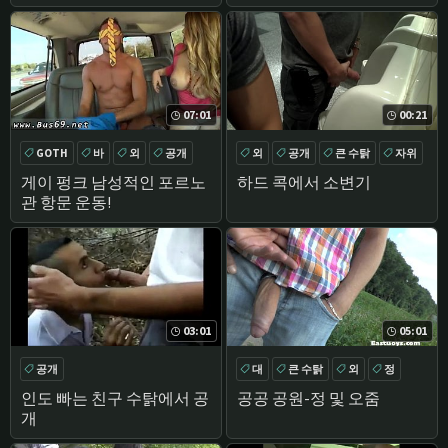
팔콘슈투디오스
07:01
00:21
GOTH
바
외
공개
외
공개
큰 수탉
자위
게이 펑크 남성적인 포르노
하드 콕에서 소변기
관 항문 운동!
03:01
05:01
공개
대
큰 수탉
외
정
인도 빠는 친구 수탉에서 공
공공 공원-정 및 오줌
개